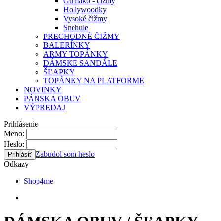
Gumáko - čižmy
Hollywoodky
Vysoké čižmy
Snehule
PRECHODNÉ ČIŽMY
BALERÍNKY
ARMY TOPÁNKY
DÁMSKE SANDÁLE
ŠĽAPKY
TOPÁNKY NA PLATFORME
NOVINKY
PÁNSKA OBUV
VÝPREDAJ
Prihlásenie
Meno:
Heslo:
Zabudol som heslo
Odkazy
Shop4me