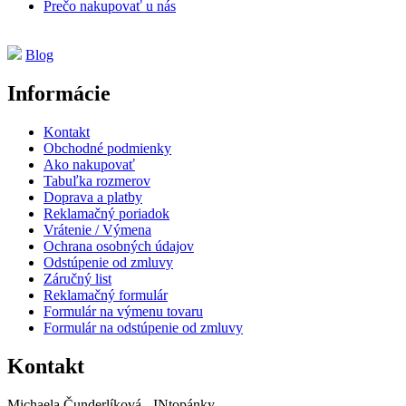
Prečo nakupovať u nás
Blog
Informácie
Kontakt
Obchodné podmienky
Ako nakupovať
Tabuľka rozmerov
Doprava a platby
Reklamačný poriadok
Vrátenie / Výmena
Ochrana osobných údajov
Odstúpenie od zmluvy
Záručný list
Reklamačný formulár
Formulár na výmenu tovaru
Formulár na odstúpenie od zmluvy
Kontakt
Michaela Čunderlíková - INtopánky