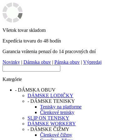
Všetok tovar skladom
Expedícia tovaru do 48 hodín
Garancia vrátenia penazí do 14 pracovných dní
Novinky
|
Dámska obuv
|
Pánska obuv
|
Výpredaj
Kategórie
-
DÁMSKA OBUV
DÁMSKE LODIČKY
-
DÁMSKE TENISKY
Tenisky na platforme
Členkové tenisky
SLIP ON TENISKY
DÁMSKE WORKERY
-
DÁMSKE ČIŽMY
Členkové čižmy