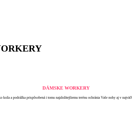
WORKERY
DÁMSKE WORKERY
eko koža a podrážka prispôsobená i tomu najzložitejšiemu terénu ochránia Vaše nohy aj v najvä