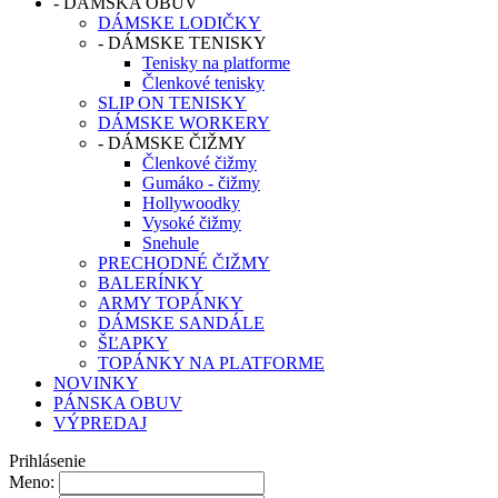
-
DÁMSKA OBUV
DÁMSKE LODIČKY
-
DÁMSKE TENISKY
Tenisky na platforme
Členkové tenisky
SLIP ON TENISKY
DÁMSKE WORKERY
-
DÁMSKE ČIŽMY
Členkové čižmy
Gumáko - čižmy
Hollywoodky
Vysoké čižmy
Snehule
PRECHODNÉ ČIŽMY
BALERÍNKY
ARMY TOPÁNKY
DÁMSKE SANDÁLE
ŠĽAPKY
TOPÁNKY NA PLATFORME
NOVINKY
PÁNSKA OBUV
VÝPREDAJ
Prihlásenie
Meno: