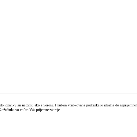
 Tieto topánky sú na zimu ako stvorené. Hrubšia vrúbkovaná podrážka je ideálna do nepríjem
Kožušinka vo vnútri Vás príjemne zahreje.