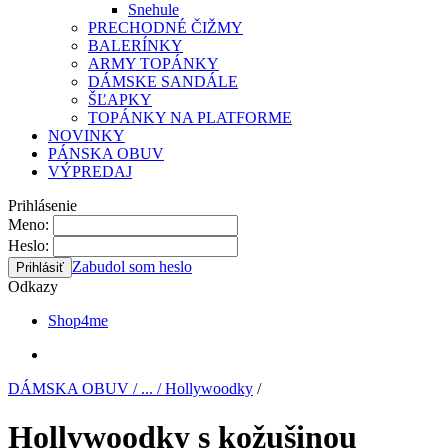
Snehule
PRECHODNÉ ČIŽMY
BALERÍNKY
ARMY TOPÁNKY
DÁMSKE SANDÁLE
ŠĽAPKY
TOPÁNKY NA PLATFORME
NOVINKY
PÁNSKA OBUV
VÝPREDAJ
Prihlásenie
Meno:
Heslo:
Zabudol som heslo
Odkazy
Shop4me
DÁMSKA OBUV / ... / Hollywoodky
/
Hollywoodky s kožušinou