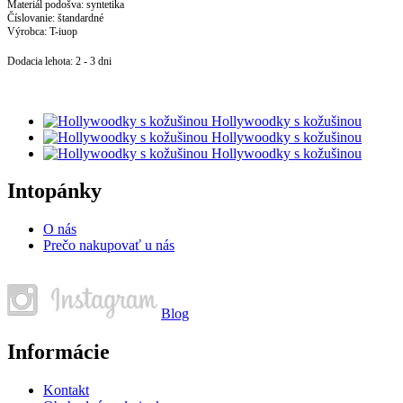
Materiál podošva: syntetika
Číslovanie: štandardné
Výrobca: T-iuop
Dodacia lehota: 2 - 3 dni
Hollywoodky s kožušinou
Hollywoodky s kožušinou
Hollywoodky s kožušinou
Intopánky
O nás
Prečo nakupovať u nás
Blog
Informácie
Kontakt