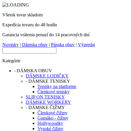
Všetok tovar skladom
Expedícia tovaru do 48 hodín
Garancia vrátenia penazí do 14 pracovných dní
Novinky
|
Dámska obuv
|
Pánska obuv
|
Výpredaj
Kategórie
-
DÁMSKA OBUV
DÁMSKE LODIČKY
-
DÁMSKE TENISKY
Tenisky na platforme
Členkové tenisky
SLIP ON TENISKY
DÁMSKE WORKERY
-
DÁMSKE ČIŽMY
Členkové čižmy
Gumáko - čižmy
Hollywoodky
Vysoké čižmy