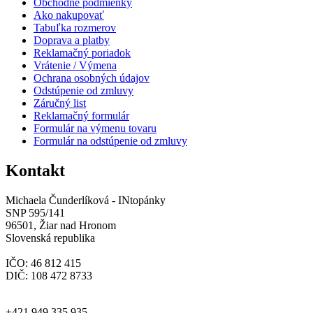
Obchodné podmienky
Ako nakupovať
Tabuľka rozmerov
Doprava a platby
Reklamačný poriadok
Vrátenie / Výmena
Ochrana osobných údajov
Odstúpenie od zmluvy
Záručný list
Reklamačný formulár
Formulár na výmenu tovaru
Formulár na odstúpenie od zmluvy
Kontakt
Michaela Čunderlíková - INtopánky
SNP 595/141
96501, Žiar nad Hronom
Slovenská republika
IČO: 46 812 415
DIČ: 108 472 8733
+421 949 335 935